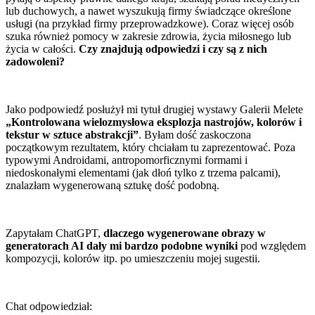
lub duchowych, a nawet wyszukują firmy świadczące określone
usługi (na przykład firmy przeprowadzkowe). Coraz więcej osób
szuka również pomocy w zakresie zdrowia, życia miłosnego lub
życia w całości.
Czy znajdują odpowiedzi i czy są z nich
zadowoleni?
Jako podpowiedź posłużył mi tytuł drugiej wystawy Galerii Melete
„Kontrolowana wielozmysłowa eksplozja nastrojów, kolorów i
tekstur w sztuce abstrakcji”
. Byłam dość zaskoczona
początkowym rezultatem, który chciałam tu zaprezentować. Poza
typowymi Androidami, antropomorficznymi formami i
niedoskonałymi elementami (jak dłoń tylko z trzema palcami),
znalazłam wygenerowaną sztukę dość podobną.
Zapytałam ChatGPT,
dlaczego wygenerowane obrazy w
generatorach AI dały mi bardzo podobne wyniki
pod względem
kompozycji, kolorów itp. po umieszczeniu mojej sugestii.
Chat odpowiedział: