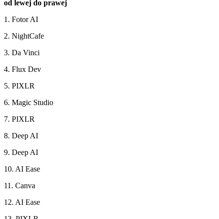
od lewej do prawej
1. Fotor AI
2. NightCafe
3. Da Vinci
4. Flux Dev
5. PIXLR
6. Magic Studio
7. PIXLR
8. Deep AI
9. Deep AI
10. AI Ease
11. Canva
12. AI Ease
13. PIXLR