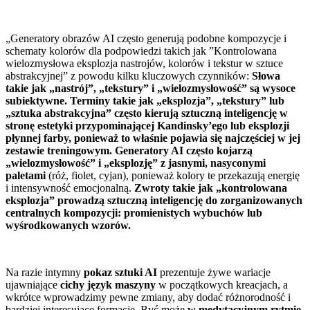
„Generatory obrazów AI często generują podobne kompozycje i
schematy kolorów dla podpowiedzi takich jak ”Kontrolowana
wielozmysłowa eksplozja nastrojów, kolorów i tekstur w sztuce
abstrakcyjnej” z powodu kilku kluczowych czynników:
Słowa
takie jak „nastrój”, „tekstury” i „wielozmysłowość” są wysoce
subiektywne. Terminy takie jak „eksplozja”, „tekstury” lub
„sztuka abstrakcyjna” często kierują sztuczną inteligencję w
stronę estetyki przypominającej Kandinsky’ego lub eksplozji
płynnej farby, ponieważ to właśnie pojawia się najczęściej w jej
zestawie treningowym. Generatory AI często kojarzą
„wielozmysłowość” i „eksplozję” z jasnymi, nasyconymi
paletami
(róż, fiolet, cyjan), ponieważ kolory te przekazują energię
i intensywność emocjonalną.
Zwroty takie jak „kontrolowana
eksplozja” prowadzą sztuczną inteligencję do zorganizowanych
centralnych kompozycji: promienistych wybuchów lub
wyśrodkowanych wzorów.
Na razie intymny
pokaz sztuki AI
prezentuje żywe wariacje
ujawniające
cichy język maszyny
w początkowych kreacjach, a
wkrótce wprowadzimy pewne zmiany, aby dodać różnorodność i
bardziej interesujące formacje. Być może
w medytacyjnym rytmie