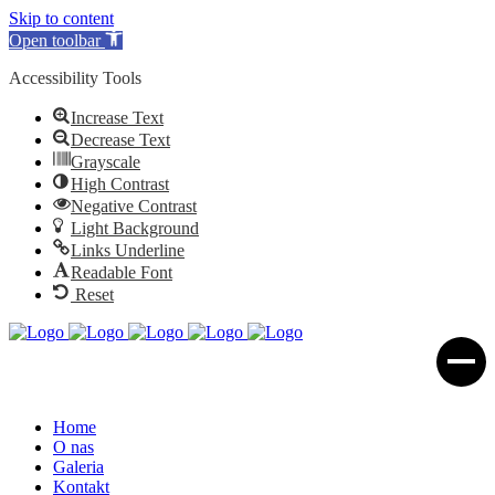
Skip to content
Open toolbar
Accessibility Tools
Increase Text
Decrease Text
Grayscale
High Contrast
Negative Contrast
Light Background
Links Underline
Readable Font
Reset
Home
O nas
Galeria
Kontakt